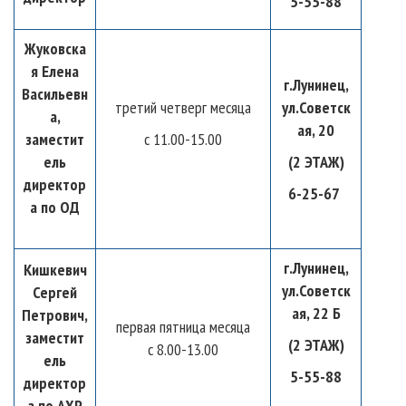
5-55-88
Жуковска
я Елена
г.Лунинец,
Васильевн
третий четверг месяца
ул.Советск
а,
ая, 20
заместит
с 11.00-15.00
ель
(2 ЭТАЖ)
директор
6-25-67
а по ОД
г.Лунинец,
Кишкевич
ул.Советск
Сергей
ая, 22 Б
Петрович,
первая пятница месяца
заместит
(2 ЭТАЖ)
с 8.00-13.00
ель
5-55-88
директор
а по АХР