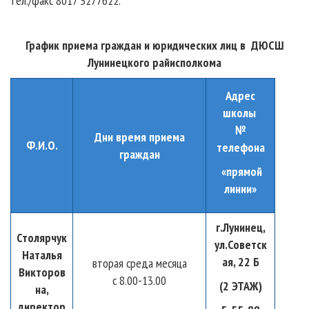
тел./факс 8017 3277622.
График приема граждан и юридических лиц в ДЮСШ
Лунинецкого райисполкома
Адрес
школы
№
Дни время приема
Ф.И.О.
телефона
граждан
«прямой
линии»
г.Лунинец,
Столярчук
ул.Советск
Наталья
ая, 22 Б
вторая среда месяца
Викторов
с 8.00-13.00
(2 ЭТАЖ)
на,
директор