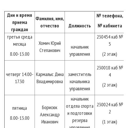
Дни и время
№ телефона,
Фамилия, имя,
приема
отчество
Должность
№ кабинета
граждан
третья среда
230454 каб №
Хомич Юрий
месяца
5
начальник
Степанович
8.00-13.00
управления
(2 этаж)
230018 каб №
четверг 14.00-
Кармалыс Дина
заместитель
4
17.30
Владимировна
начальника
(2 этаж)
управления
начальник
230024 каб №
отдела спорта
Борисюк
пятница
2
и подготовки
Александр
8.00-13.00
резерва
Иванович
(1 этаж)
управления